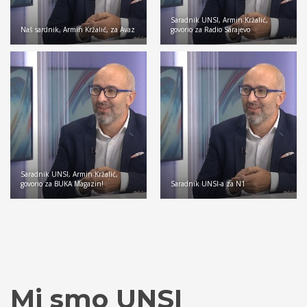
Saradnik UNSI, Armin Kržalić,
Naš sardnik, Armin Kržalić, za Avaz
govorio za Radio Sarajevo
Saradnik UNSI, Armin Kržalić,
govorio za BUKA Magazin!
Saradnik UNSI-a za N1
Mi smo UNSI