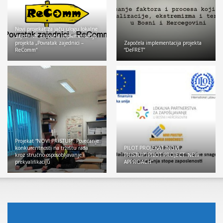
Novi projekat za jaču ulogu lokalne
zajednice: započela implementacija
projekta „Povratak zajednici –
Započela implementacija projekta
ReComm“
“DeFRET”
Projekat “NOVI PRISTUP”: Povećanje
konkurentnosti na tržištu rada
PILOT PROJEKAT “NOVI
kroz stručno osposobljavanje i
PRISTUP”/PILOT PROJECT “NEW
prekvalifikaciju
APPROACH”