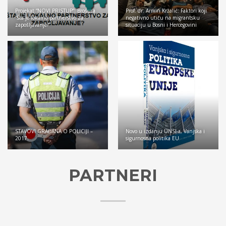
Projekat “NOVI PRISTUP”: Brošura
Prof. dr. Armin Kržalić: Faktori koji
“Šta je lokalno partnerstvo za
negativno utiču na migrantsku
zapošljavanje?”
situaciju u Bosni i Hercegovini
STAVOVI GRAĐANA O POLICIJI –
Novo u izdanju UNSI-a, Vanjska i
2017.
sigurnosna politika EU
PARTNERI