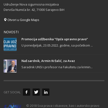
Udruženje Nova sigurnosna inicijativa
Derviša Numića br. 42, 71000 Sarajevo BiH
Otvori u Google Maps
NOVOSTI
Promocija udžbenika “Opće upravno pravo”
U ponedjeljak, 23.05.2022. godine, sa početkom ...
Naš sardnik, Armin Kržalić, za Avaz
Saradnik UNSI i profesor na Fakultetu za krimin...
GET SOCIAL
© 2018 Sva prava i obaveze, kao i autorsko pravo