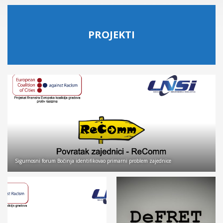
PROJEKTI
Sigurnosni forum Bočinja identifikovao primarni problem zajednice