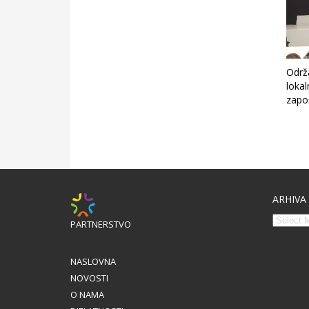
Održa
lokal
zapo
ARHIVA
PARTNERSTVO
NASLOVNA
NOVOSTI
O NAMA