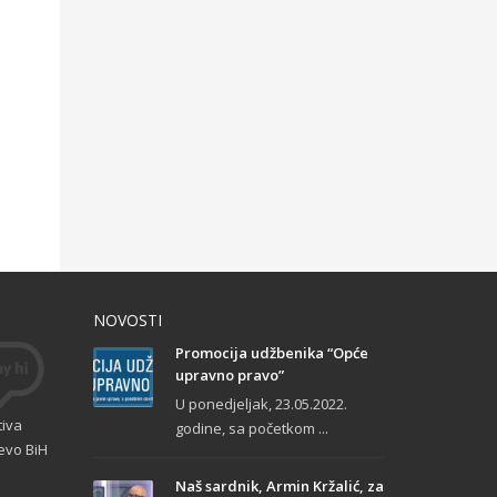
NOVOSTI
Promocija udžbenika “Opće
upravno pravo”
U ponedjeljak, 23.05.2022.
tiva
godine, sa početkom ...
evo BiH
Naš sardnik, Armin Kržalić, za