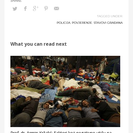
TAGGED UNDER:
POLICIJA
,
POVJERENJE
,
STAVOVI GRAĐANA
What you can read next
Prof. dr. Armin Kržalić: Faktori koji negativno utiču na