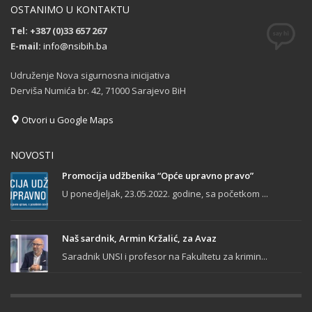
OSTANIMO U KONTAKTU
Tel: +387 (0)33 657 267
E-mail:
info@nsibih.ba
Udruženje Nova sigurnosna inicijativa
Derviša Numića br. 42, 71000 Sarajevo BiH
Otvori u Google Maps
NOVOSTI
Promocija udžbenika “Opće upravno pravo”
U ponedjeljak, 23.05.2022. godine, sa početkom ...
Naš sardnik, Armin Kržalić, za Avaz
Saradnik UNSI i profesor na Fakultetu za krimin...