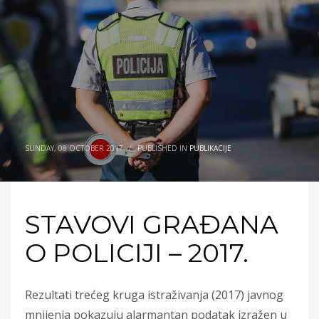
SUNDAY, 08 OCTOBER 2017
/
PUBLISHED IN
PUBLIKACIJE
STAVOVI GRAĐANA
O POLICIJI – 2017.
Rezultati trećeg kruga istraživanja (2017) javnog
mnijenja pokazuju alarmantan podatak izražen u