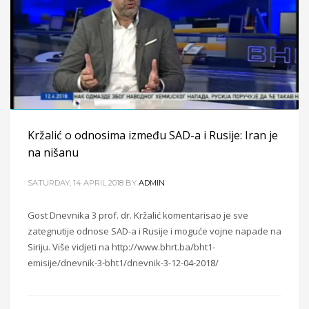
Kržalić o odnosima između SAD-a i Rusije: Iran je
na nišanu
SATURDAY, 14 APRIL 2018
BY
ADMIN
Gost Dnevnika 3 prof. dr. Kržalić komentarisao je sve
zategnutije odnose SAD-a i Rusije i moguće vojne napade na
Siriju. Više vidjeti na http://www.bhrt.ba/bht1-
emisije/dnevnik-3-bht1/dnevnik-3-12-04-2018/