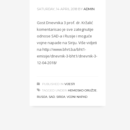
SATURDAY, 14 APRIL 2018
BY
ADMIN
Gost Dnevnika 3 prof. dr. Kržalić
komentarisao je sve zategnutije
odnose SAD-a i Rusije i moguće
vojne napade na Siriju. Više vidjeti
na http://www.bhrt.ba/bht1-
emisije/dnevnik-3-bht1/dnevnik-3-
12-04-2018/
PUBLISHED IN
VIJESTI
TAGGED UNDER:
HEMIJSKO ORUŽJE
,
RUSIJA
,
SAD
,
SIRIJA
,
VOJNI NAPAD