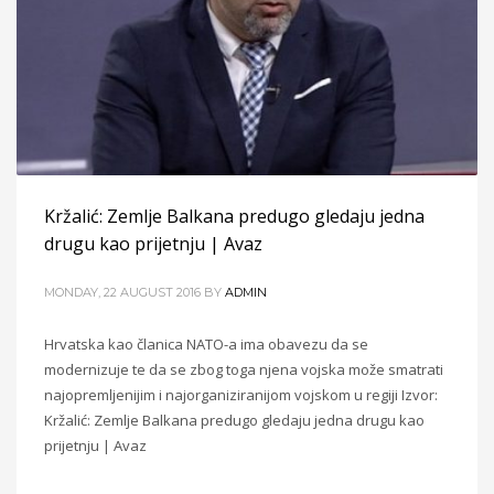
Kržalić: Zemlje Balkana predugo gledaju jedna
drugu kao prijetnju | Avaz
MONDAY, 22 AUGUST 2016
BY
ADMIN
Hrvatska kao članica NATO-a ima obavezu da se
modernizuje te da se zbog toga njena vojska može smatrati
najopremljenijim i najorganiziranijom vojskom u regiji Izvor:
Kržalić: Zemlje Balkana predugo gledaju jedna drugu kao
prijetnju | Avaz