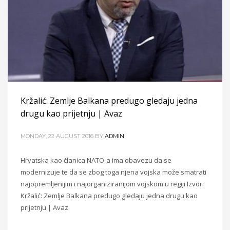
Kržalić: Zemlje Balkana predugo gledaju jedna
drugu kao prijetnju | Avaz
MONDAY, 22 AUGUST 2016
BY
ADMIN
Hrvatska kao članica NATO-a ima obavezu da se
modernizuje te da se zbog toga njena vojska može smatrati
najopremljenijim i najorganiziranijom vojskom u regiji Izvor:
Kržalić: Zemlje Balkana predugo gledaju jedna drugu kao
prijetnju | Avaz