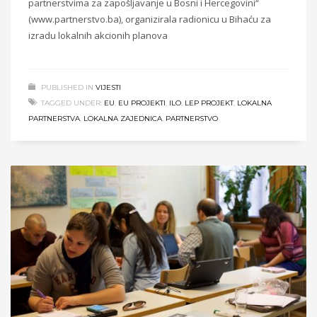
partnerstvima za zapošljavanje u Bosni i Hercegovini“
(www.partnerstvo.ba), organizirala radionicu u Bihaću za
izradu lokalnih akcionih planova
PUBLISHED IN
VIJESTI
TAGGED UNDER:
EU
,
EU PROJEKTI
,
ILO
,
LEP PROJEKT
,
LOKALNA
PARTNERSTVA
,
LOKALNA ZAJEDNICA
,
PARTNERSTVO