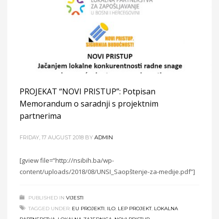
PROJEKAT “NOVI PRISTUP”: Potpisan
Memorandum o saradnji s projektnim
partnerima
FRIDAY, 17 AUGUST 2018
BY
ADMIN
[gview file=”http://nsibih.ba/wp-
content/uploads/2018/08/UNSI_Saopštenje-za-medije.pdf”]
PUBLISHED IN
VIJESTI
TAGGED UNDER:
EU PROJEKTI
,
ILO
,
LEP PROJEKT
,
LOKALNA