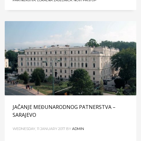
PARTNERSTVA
,
LOKALNA ZAJEDNICA
,
NOVI PRISTUP
JAČANJE MEĐUNARODNOG PATNERSTVA –
SARAJEVO
WEDNESDAY, 11 JANUARY 2017
BY
ADMIN