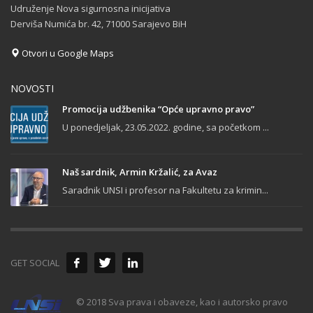
Udruženje Nova sigurnosna inicijativa
Derviša Numića br. 42, 71000 Sarajevo BiH
Otvori u Google Maps
NOVOSTI
Promocija udžbenika “Opće upravno pravo”
U ponedjeljak, 23.05.2022. godine, sa početkom ...
Naš sardnik, Armin Kržalić, za Avaz
Saradnik UNSI i profesor na Fakultetu za krimin...
GET SOCIAL
© 2018 Sva prava i obaveze, kao i autorsko pravo