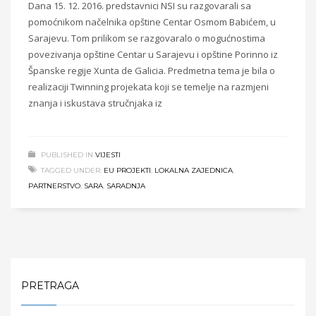
Dana 15. 12. 2016. predstavnici NSI su razgovarali sa
pomoćnikom načelnika opštine Centar Osmom Babićem, u
Sarajevu. Tom prilikom se razgovaralo o mogućnostima
povezivanja opštine Centar u Sarajevu i opštine Porinno iz
Španske regije Xunta de Galicia. Predmetna tema je bila o
realizaciji Twinning projekata koji se temelje na razmjeni
znanja i iskustava stručnjaka iz
PUBLISHED IN
VIJESTI
TAGGED UNDER:
EU PROJEKTI
,
LOKALNA ZAJEDNICA
,
PARTNERSTVO
,
SARA
,
SARADNJA
PRETRAGA