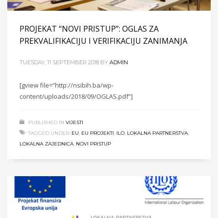
PROJEKAT “NOVI PRISTUP”: OGLAS ZA
PREKVALIFIKACIJU I VERIFIKACIJU ZANIMANJA
TUESDAY, 11 SEPTEMBER 2018
BY
ADMIN
[gview file=”http://nsibih.ba/wp-
content/uploads/2018/09/OGLAS.pdf”]
PUBLISHED IN
VIJESTI
TAGGED UNDER:
EU
,
EU PROJEKTI
,
ILO
,
LOKALNA PARTNERSTVA
,
LOKALNA ZAJEDNICA
,
NOVI PRISTUP