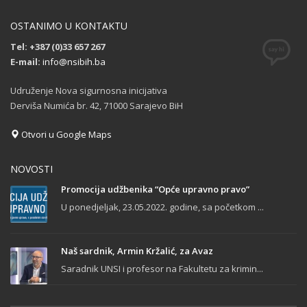
OSTANIMO U KONTAKTU
Tel: +387 (0)33 657 267
E-mail:
info@nsibih.ba
Udruženje Nova sigurnosna inicijativa
Derviša Numića br. 42, 71000 Sarajevo BiH
Otvori u Google Maps
NOVOSTI
Promocija udžbenika “Opće upravno pravo”
U ponedjeljak, 23.05.2022. godine, sa početkom ...
Naš sardnik, Armin Kržalić, za Avaz
Saradnik UNSI i profesor na Fakultetu za krimin...