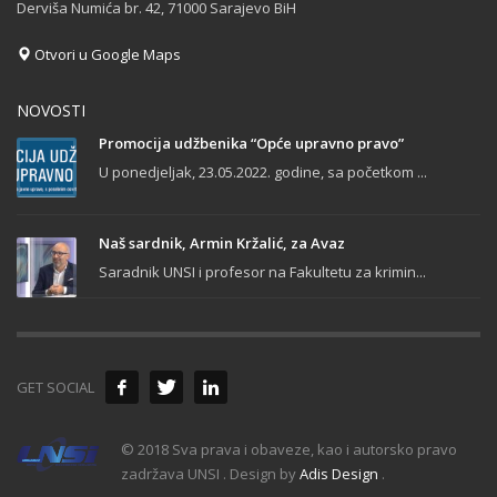
Derviša Numića br. 42, 71000 Sarajevo BiH
Otvori u Google Maps
NOVOSTI
Promocija udžbenika “Opće upravno pravo”
U ponedjeljak, 23.05.2022. godine, sa početkom ...
Naš sardnik, Armin Kržalić, za Avaz
Saradnik UNSI i profesor na Fakultetu za krimin...
GET SOCIAL
© 2018 Sva prava i obaveze, kao i autorsko pravo
zadržava UNSI . Design by
Adis Design
.