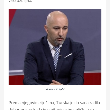
vrlo ozbiljna.
Armin Kržalić
Prema njegovim riječima, Turska je do sada radila
dobar posao kada je u pitanju izbgjeglička kriza,