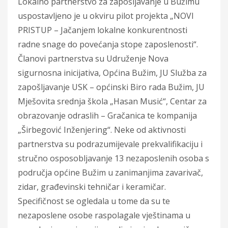
Lokalno partnerstvo za zapošljavanje u Bužimu
uspostavljeno je u okviru pilot projekta „NOVI
PRISTUP – Jačanjem lokalne konkurentnosti
radne snage do povećanja stope zaposlenosti“.
Članovi partnerstva su Udruženje Nova
sigurnosna inicijativa, Općina Bužim, JU Služba za
zapošljavanje USK – općinski Biro rada Bužim, JU
Mješovita srednja škola „Hasan Musić“, Centar za
obrazovanje odraslih – Gračanica te kompanija
„Širbegović Inženjering“. Neke od aktivnosti
partnerstva su podrazumijevale prekvalifikaciju i
stručno osposobljavanje 13 nezaposlenih osoba s
područja općine Bužim u zanimanjima zavarivač,
zidar, građevinski tehničar i keramičar.
Specifičnost se ogledala u tome da su te
nezaposlene osobe raspolagale vještinama u