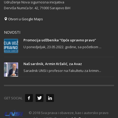
Udruženje Nova sigurnosna inicijativa
Derviša Numića br. 42, 71000 Sarajevo BiH
Otvori u Google Maps
NOVOSTI
Promocija udžbenika “Opće upravno pravo”
U ponedjeljak, 23.05.2022. godine, sa početkom ...
Naš sardnik, Armin Kržalić, za Avaz
Saradnik UNSI i profesor na Fakultetu za krimin...
GET SOCIAL
© 2018 Sva prava i obaveze, kao i autorsko pravo