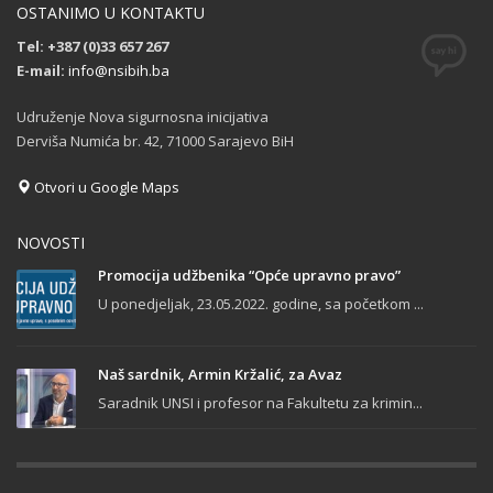
OSTANIMO U KONTAKTU
Tel: +387 (0)33 657 267
E-mail:
info@nsibih.ba
Udruženje Nova sigurnosna inicijativa
Derviša Numića br. 42, 71000 Sarajevo BiH
Otvori u Google Maps
NOVOSTI
Promocija udžbenika “Opće upravno pravo”
U ponedjeljak, 23.05.2022. godine, sa početkom ...
Naš sardnik, Armin Kržalić, za Avaz
Saradnik UNSI i profesor na Fakultetu za krimin...