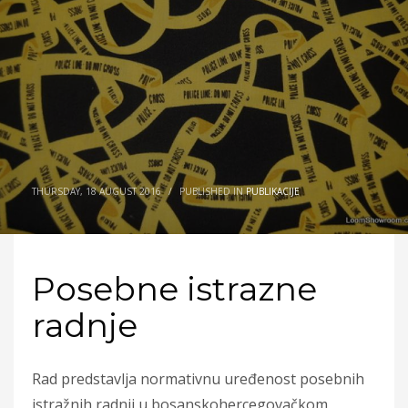
THURSDAY, 18 AUGUST 2016
/
PUBLISHED IN
PUBLIKACIJE
Posebne istrazne
radnje
Rad predstavlja normativnu uređenost posebnih
istražnih radnji u bosanskohercegovačkom