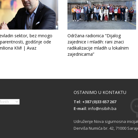
evladin sektor, bez mnogo
Održana radionica “Dijalog
parentnosti, godišnje ode
zajednice i mladih: rani znaci
miliona KM! | Avaz
radikalizacije mladih u lokalnim
zajednicama”
OSTANIMO U KONTAKTU
Tel: +387 (0)33 657 267
E-mail:
info@nsibih.ba
Udruženje Nova sigurnosna inicija
Derviša Numića br. 42, 71000 Saraj