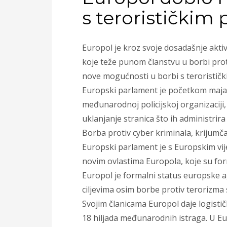
s terorističkim 
Europol je kroz svoje dosadašnje akt
koje teže punom članstvu u borbi prot
nove mogućnosti u borbi s terorističk
Europski parlament je početkom maja 2
međunarodnoj policijskoj organizaciji,
uklanjanje stranica što ih administrira
Borba protiv cyber kriminala, krijumč
Europski parlament je s Europskim vi
novim ovlastima Europola, koje su for
Europol je formalni status europske a
ciljevima osim borbe protiv terorizma s
Svojim članicama Europol daje logistič
18 hiljada međunarodnih istraga. U E