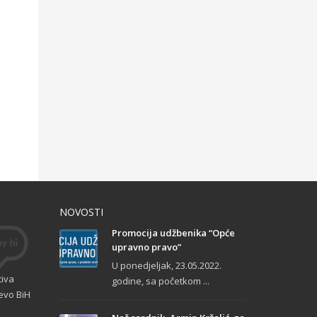
NOVOSTI
Promocija udžbenika “Opće
upravno pravo”
U ponedjeljak, 23.05.2022.
tiva
godine, sa početkom ...
evo BiH