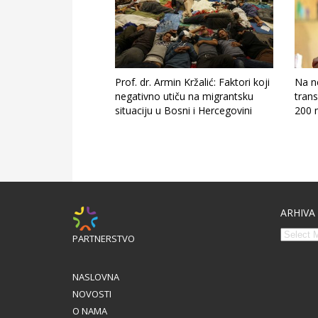
Prof. dr. Armin Kržalić: Faktori koji
Na n
negativno utiču na migrantsku
trans
situaciju u Bosni i Hercegovini
200 
ARHIVA
PARTNERSTVO
NASLOVNA
NOVOSTI
O NAMA