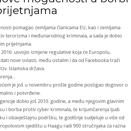
prijetnjama
ivnosti pomagao zemljama članicama EU, kao i zemljama
iv terorizma i međunarodnog kriminala, a sada je dobio
im prijetnjama.
016. usvojio izmjene regulative koja će Europolu,
 dati nove ovlasti, među ostalim i da od Facebooka traži
 tzv. Islamska država.
arenja…
jećem je još u novembru prošle godine postigao dogovor o
malno i potvrđene.
gencije dobio još 2010. godine, a među njegovim glavnim
u i borba protiv cyber kriminala, te krijumčarenja ljudi.
ku i obavještajnu podršku, te godišnje sudjeluje u više od
uropolovom sjedištu u Haagu radi 900 stručnjaka za razna